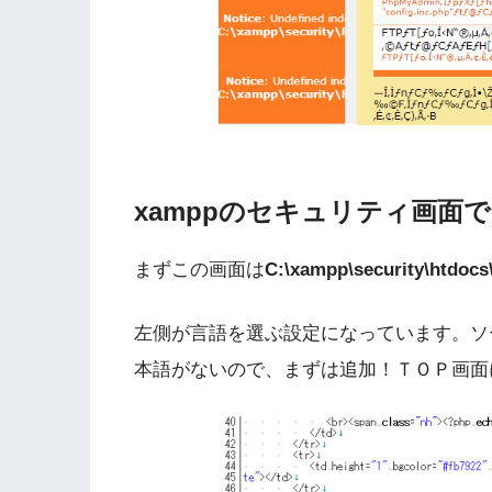
xamppのセキュリティ画面
まずこの画面は
C:\xampp\security\htdocs
左側が言語を選ぶ設定になっています。ソ
本語がないので、まずは追加！ＴＯＰ画面