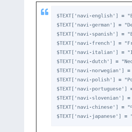
$TEXT['navi-english'] = "E
$TEXT['navi-german'] = "De
$TEXT['navi-spanish'] = "E
$TEXT['navi-french'] = "Fr
$TEXT['navi-italian'] = "I
$TEXT['navi-dutch'] = "Ned
$TEXT['navi-norwegian'] = 
$TEXT['navi-polish'] = "Po
$TEXT['navi-portuguese'] =
$TEXT['navi-slovenian'] = 
$TEXT['navi-chinese'] = "
$TEXT['navi-japanese'] 