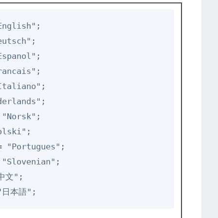
nglish";

utsch";

spanol";

ancais";

taliano";

erlands";

"Norsk";

lski";

 "Portugues";

"Slovenian";

中文";

= "日本語";