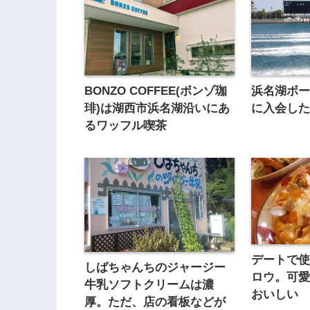
BONZO COFFEE(ボンゾ珈
浜名湖ボ
琲)は湖西市浜名湖沿いにあ
に入会し
るワッフル喫茶
デートで
しばちゃんちのジャージー
ロウ。可
牛乳ソフトクリームは濃
おいしい
厚。ただ、店の看板などが