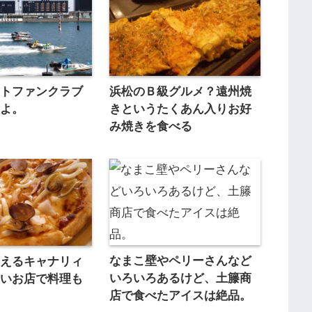
ートファンクラブ
浜松のＢ級グルメ？遠州焼
たよ。
きというたくあん入りお好
み焼きを食べる
なまこ壁やペリーさんなど
使えるキャナリィ
いろいろあるけど、土籐商
愛いお店で料理も
店で食べたアイスは絶品。