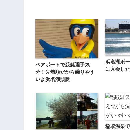
浜名湖ボ
ペアボートで競艇選手気
に入会し
分！先着順だから乗りやす
いよ浜名湖競艇
稲取温泉