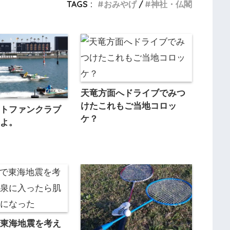
TAGS :
おみやげ
神社・仏閣
天竜方面へドライブでみつ
けたこれもご当地コロッ
ートファンクラブ
ケ？
たよ。
で東海地震を考え