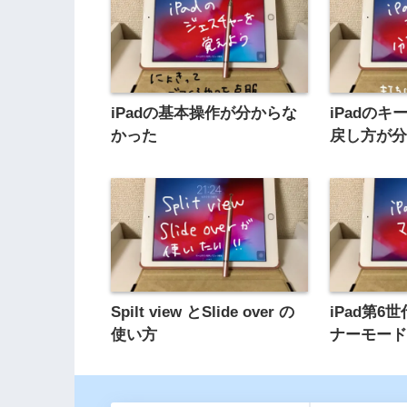
iPadの基本操作が分からな
iPadの
かった
戻し方が
Spilt view とSlide over の
iPad第
使い方
ナーモー