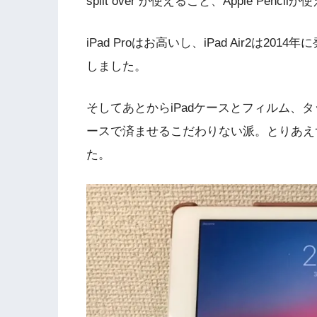
split over が使えること、Apple Pen
iPad Proはお高いし、iPad Air2は2
しました。
そしてあとからiPadケースとフィルム、タッ
ースで済ませるこだわりない派。とりあえず
た。