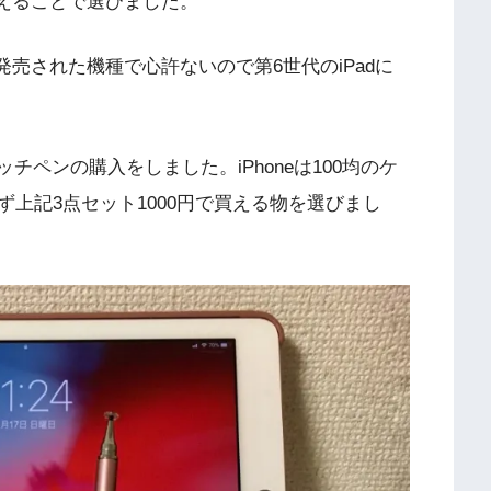
cilが使えることで選びました。
014年に発売された機種で心許ないので第6世代のiPadに
チペンの購入をしました。iPhoneは100均のケ
上記3点セット1000円で買える物を選びまし