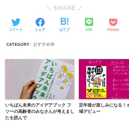
SHARE
LINE
ツイート
シェア
はてブ
Pocket
CATEGORY :
おすすめ本
いちばん未来のアイデアブック フ
定年後が楽しみになる！
ツーの高齢者のみなさんが考えまし
域デビュー
たを読んで