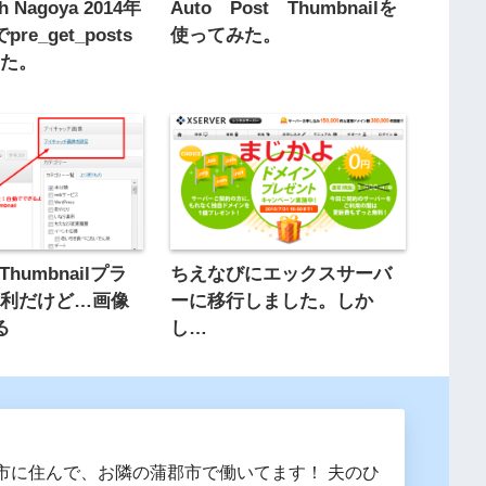
h Nagoya 2014年
Auto Post Thumbnailを
re_get_posts
使ってみた。
きた。
t Thumbnailプラ
ちえなびにエックスサーバ
便利だけど…画像
ーに移行しました。しか
る
し…
市に住んで、お隣の蒲郡市で働いてます！ 夫のひ