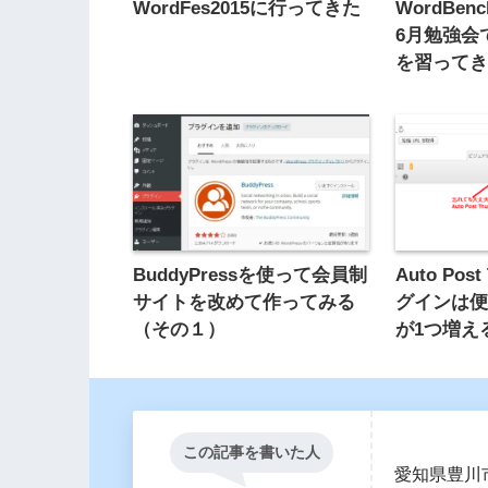
WordFes2015に行ってきた
WordBenc
6月勉強会でp
を習って
BuddyPressを使って会員制
Auto Pos
サイトを改めて作ってみる
グインは
（その１）
が1つ増え
この記事を書いた人
愛知県豊川