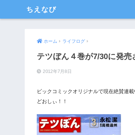
ちえなび
ホーム
ライフログ
テツぼん４巻が7/30に発
2012年7月8日
ビックコミックオリジナルで現在絶賛連載中
どおしぃ！！