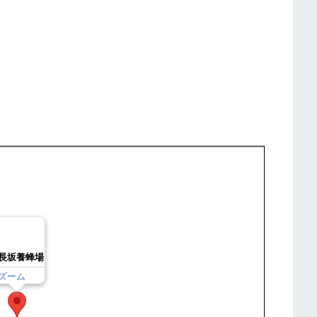
長坂養蜂場
ズーム