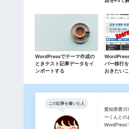
因をP3で
WordPressでテーマ作成の
WordPr
ときテスト記事データをイ
バー移行
ンポートする
おきたい
この記事を書いた人
愛知県豊川
ーくんとの
WordPr