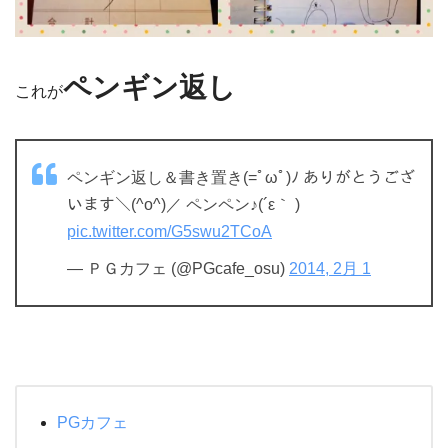
ペンギン返し
これが
ペンギン返し＆書き置き(=ﾟωﾟ)ﾉ ありがとうござ
います＼(^o^)／ ペンペン♪(´ε｀ )
pic.twitter.com/G5swu2TCoA
— ＰＧカフェ (@PGcafe_osu)
2014, 2月 1
PGカフェ