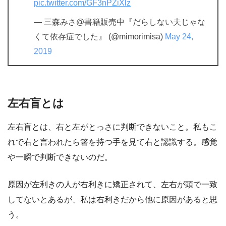
pic.twitter.com/GF3nPZiXlz
— 三森みさ@書籍販売中『だらしない夫じゃな
くて依存症でした』 (@mimorimisa)
May 24,
2019
左右盲とは
左右盲とは、右と左がとっさに判断できないこと。私もこ
れで右と言われたら箸を持つ手を見て右と認識する。感覚
や一瞬で判断できないのだ。
原因が左利きの人が右利きに矯正されて、左右が頭で一致
してないとあるが、私は右利きだから他に原因があると思
う。