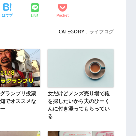
LINE
はてブ
Pocket
CATEGORY :
ライフログ
ラグランプリ投票
女だけどメンズ売り場で鞄
愛知でオススメな
を探したいから夫のひーく
ター
んに付き添ってもらってい
る