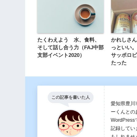
たくわえよう 水、食料、
かれしさ
そして話し合う力（FAJ中部
っといい
支部イベント2020）
サッポロ
たった
この記事を書いた人
愛知県豊川
ーくんとの
WordPr
記録してい
もしれませ