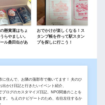
んの懸賞運はちょ
おでかけが楽しくなる！ス
。うらやましい。
タンプ帳を作って駅スタン
ビール桑田缶があ
プを探しに行こう！
市に住んで、お隣の蒲郡市で働いてます！ 夫のひ
お出かけ日記と行きたいイベント紹介、
essでブログのカスタマイズ日記、NPO関連のことを
ます。 ちえのナビゲートのため、右往左往するか
ん。