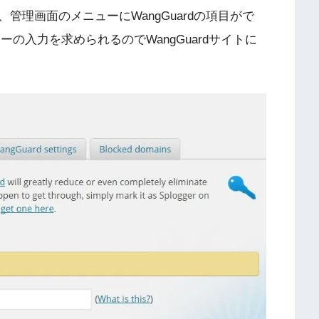
理画面のメニューにWangGuardの項目がで
PIキーの入力を求められるのでWangGuardサイトに