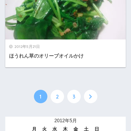
2012年5月21日
ほうれん草のオリーブオイルかけ
1
2
3
2012年5月
月
火
水
木
金
土
日