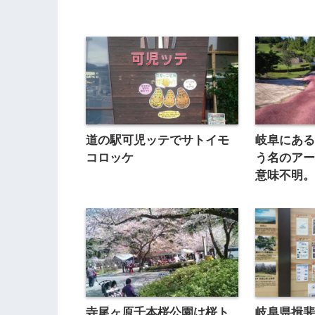
道の駅可児ッテでサトイモ
岐阜にあ
コロッケ
う名のア
意味不明
寺尾ヶ原千本桜公園は桜ト
岐阜県揖