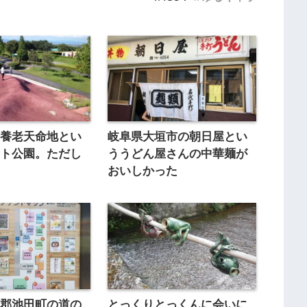
る養老天命地とい
岐阜県大垣市の朝日屋とい
ート公園。ただし
ううどん屋さんの中華麺が
。
おいしかった
斐郡池田町の道の
とっくりとっくんに会いに