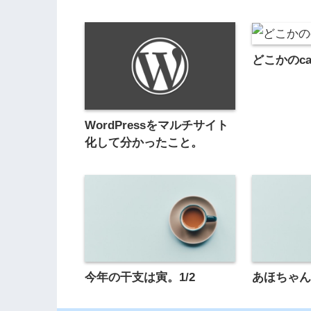
どこかのcaf
WordPressをマルチサイト
化して分かったこと。
今年の干支は寅。1/2
あほちゃん獲