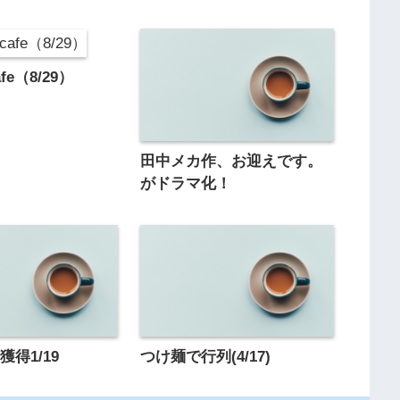
e（8/29）
田中メカ作、お迎えです。
がドラマ化！
得1/19
つけ麺で行列(4/17)