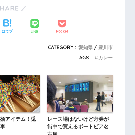
SHARE
LINE
はてブ
Pocket
CATEGORY :
愛知県
豊川市
TAGS :
カレー
必須アイテム！兎
レース場はないけど舟券が
風車
街中で買えるボートピア名
古屋