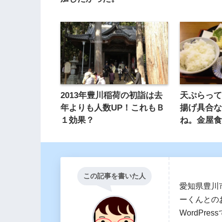
2013年豊川稲荷の初詣は去
天ぷらっ
年よりも人数UP！これもＢ
揚げ具合
１効果？
ね。金屋
この記事を書いた人
愛知県豊川
ーくんとの
WordPr