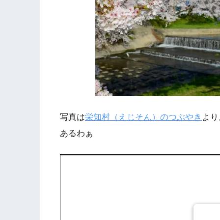
写真は
栄知村（えじそん）のつぶやき
より
あるわぁ