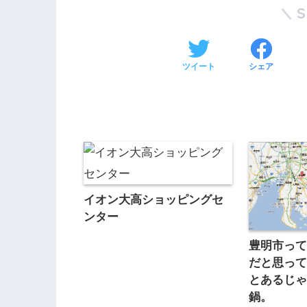
ツイート
シェア
イオン大高ショッピングセ
ンター
豊明市っ
だと思っ
とあるじ
鍋。