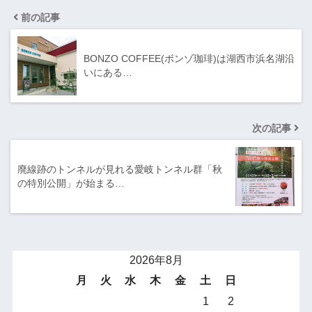
前の記事
BONZO COFFEE(ボンゾ珈琲)は湖西市浜名湖沿
いにある…
次の記事
廃線跡のトンネルが見れる愛岐トンネル群「秋
の特別公開」が始まる…
2026年8月
月
火
水
木
金
土
日
1
2