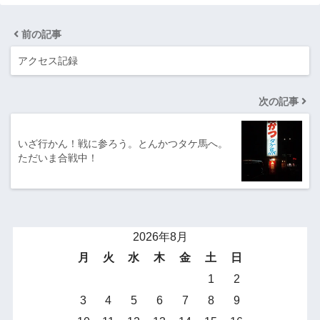
前の記事
アクセス記録
次の記事
いざ行かん！戦に参ろう。とんかつタケ馬へ。
ただいま合戦中！
2026年8月
月
火
水
木
金
土
日
1
2
3
4
5
6
7
8
9