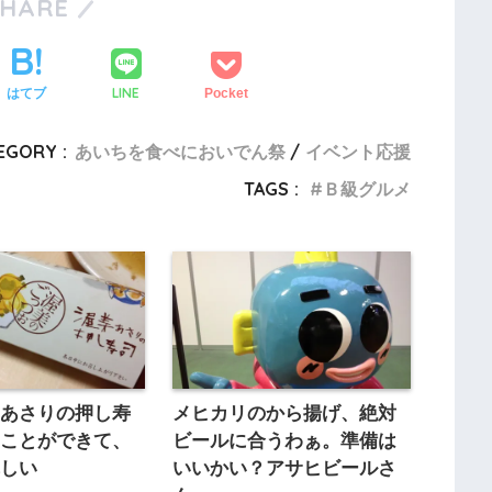
SHARE
LINE
はてブ
Pocket
EGORY :
あいちを食べにおいでん祭
イベント応援
TAGS :
Ｂ級グルメ
美あさりの押し寿
メヒカリのから揚げ、絶対
ることができて、
ビールに合うわぁ。準備は
れしい
いいかい？アサヒビールさ