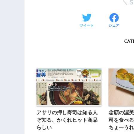
ツイート
シェア
CAT
アサリの押し寿司は知る人
念願の渥
ぞ知る、かくれヒット商品
司を食べ
らしい
ちょーう