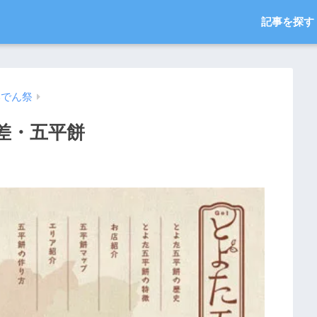
記事を探す
いでん祭
差・五平餅