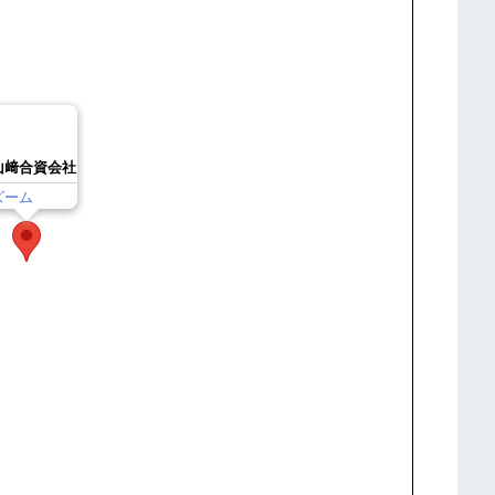
山﨑合資会社
ズーム