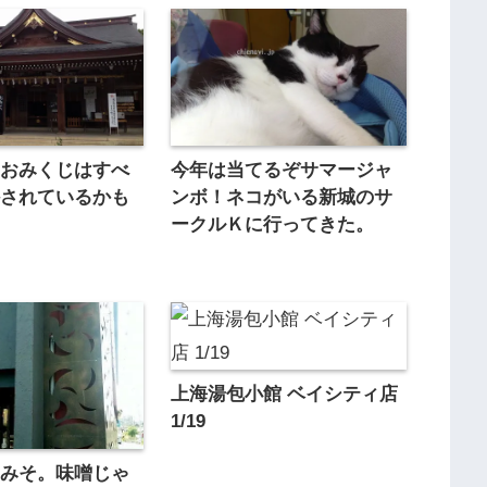
のおみくじはすべ
今年は当てるぞサマージャ
かされているかも
ンボ！ネコがいる新城のサ
ークルＫに行ってきた。
上海湯包小館 ベイシティ店
1/19
前みそ。味噌じゃ