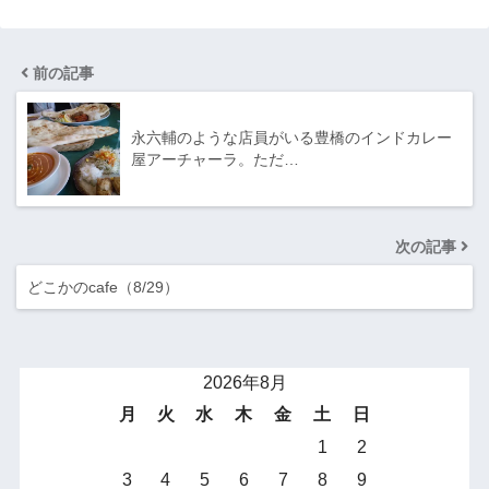
前の記事
永六輔のような店員がいる豊橋のインドカレー
屋アーチャーラ。ただ…
次の記事
どこかのcafe（8/29）
2026年8月
月
火
水
木
金
土
日
1
2
3
4
5
6
7
8
9