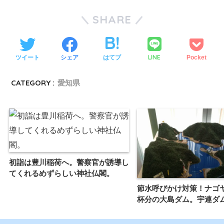
SHARE
LINE
ツイート
シェア
はてブ
Pocket
CATEGORY :
愛知県
初詣は豊川稲荷へ。警察官が誘導し
てくれるめずらしい神社仏閣。
節水呼びかけ対策！ナゴ
杯分の大島ダム。宇連ダム