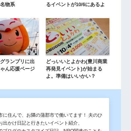
、名物系
るイベントが10/6にあるよ
ラグランプリに出
どっいいとよかわ(豊川商業
ちゃん応援ページ
再発見イベント)が始まる
よ。準備はいいかい？
市に住んで、お隣の蒲郡市で働いてます！ 夫のひ
お出かけ日記と行きたいイベント紹介、
essでブログのカスタマイズ日記、NPO関連のことを