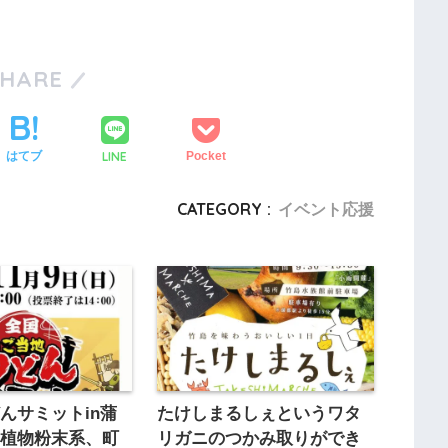
SHARE
LINE
はてブ
Pocket
CATEGORY :
イベント応援
んサミットin蒲
たけしまるしぇというワタ
、植物粉末系、町
リガニのつかみ取りができ