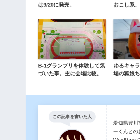
は9/20に発売。
おこし系
B-1グランプリを体験して気
ゆるキャ
づいた事。主に会場比較。
場の狐娘
この記事を書いた人
愛知県豊川
ーくんとの
WordPr