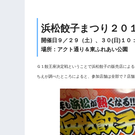
浜松餃子まつり２０
開催日９／２９（土）、３０(日)１０
場所：アクト通り＆東ふれあい公園
Ｇ１餃王座決定戦ということで浜松餃子の販売店による
ちえが調べたところによると、参加店舗は全部で７店舗