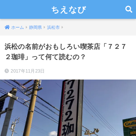
ちえなび
ホーム
静岡県
浜松市
浜松の名前がおもしろい喫茶店「７２７
２珈琲」って何て読むの？
2017年11月23日