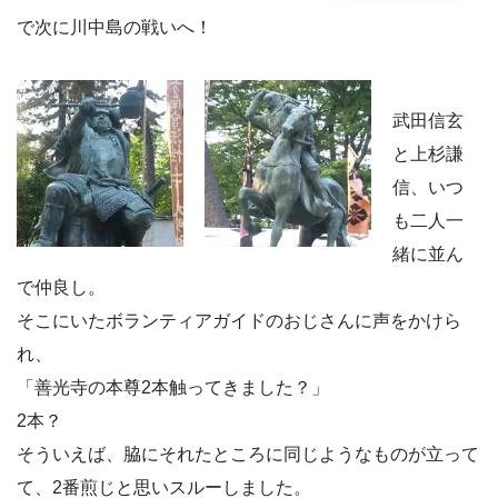
で次に川中島の戦いへ！
武田信玄
と上杉謙
信、いつ
も二人一
緒に並ん
で仲良し。
そこにいたボランティアガイドのおじさんに声をかけら
れ、
「善光寺の本尊2本触ってきました？」
2本？
そういえば、脇にそれたところに同じようなものが立って
て、2番煎じと思いスルーしました。