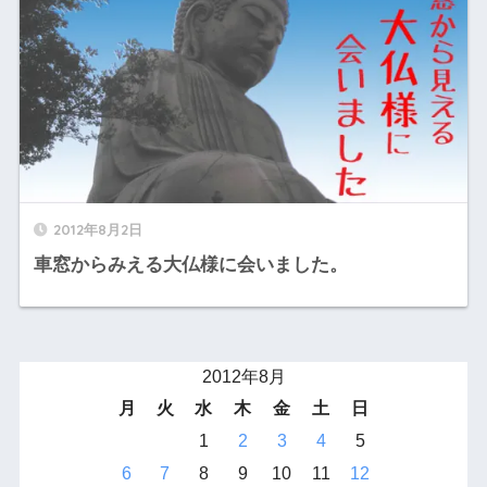
2012年8月2日
車窓からみえる大仏様に会いました。
2012年8月
月
火
水
木
金
土
日
1
2
3
4
5
6
7
8
9
10
11
12